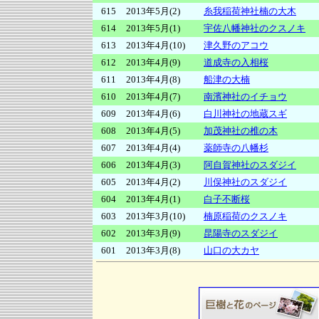
615
2013年5月(2)
糸我稲荷神社楠の大木
614
2013年5月(1)
宇佐八幡神社のクスノキ
613
2013年4月(10)
津久野のアコウ
612
2013年4月(9)
道成寺の入相桜
611
2013年4月(8)
船津の大楠
610
2013年4月(7)
南濱神社のイチョウ
609
2013年4月(6)
白川神社の地蔵スギ
608
2013年4月(5)
加茂神社の椎の木
607
2013年4月(4)
薬師寺の八幡杉
606
2013年4月(3)
阿自賀神社のスダジイ
605
2013年4月(2)
川俣神社のスダジイ
604
2013年4月(1)
白子不断桜
603
2013年3月(10)
楠原稲荷のクスノキ
602
2013年3月(9)
昆陽寺のスダジイ
601
2013年3月(8)
山口の大カヤ