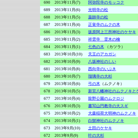
690
2013年11月(7)
阿弥陀寺のモッコク
689
2013年11月(6)
光明寺の松
688
2013年11月(5)
薬師寺の松
687
2013年11月(4)
正覚寺のムクの木
686
2013年11月(3)
坂原阿上三所神社のケヤキ
685
2013年11月(2)
祥雲寺 霊木の檜
684
2013年11月(1)
七色の木
（カツラ）
683
2013年10月(10)
天王のアカガシ
682
2013年10月(9)
八坂神社のしい
681
2013年10月(8)
西向寺のいぶき
680
2013年10月(7)
瑠璃寺の大杉
679
2013年10月(6)
弓の木
（ムクノキ）
678
2013年10月(5)
新宮八幡神社のムクノキと
677
2013年10月(4)
龍野公園のムクロジ
676
2013年10月(3)
書写山円教寺の大スギ
675
2013年10月(2)
大森稲荷大明神のムクノキ
674
2013年10月(1)
白髭神社のムクノキ
673
2013年9月(10)
土田のケヤキ
672
2013年9月(9)
叶の大杉