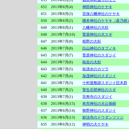
652
2013年8月(4)
神田神社のケヤキ
651
2013年8月(3)
宮保八幡神社のケヤキ
650
2013年8月(2)
楢本神社のケヤキ（産乃樹
649
2013年8月(1)
八幡神社の大杉
648
2013年7月(10)
菅原神社の大スギ
647
2013年7月(9)
栢野の大杉
646
2013年7月(8)
白山神社のタブノキ
645
2013年7月(7)
菅原神社のスダジイ
644
2013年7月(6)
桂谷の大杉
643
2013年7月(5)
桂清水のカツラ
642
2013年7月(4)
加茂神社のスダジイ
641
2013年7月(3)
十村屋敷跡スダジイ巨木群
640
2013年7月(2)
菅生石部神社のスギ
639
2013年7月(1)
宗寿寺のスダジイ
638
2013年6月(15)
布市神社の大公孫樹
637
2013年6月(14)
狭野神社のスダジイ
636
2013年6月(13)
妙法寺のドウダンツツジ
635
2013年6月(12)
神明の大ケヤキ