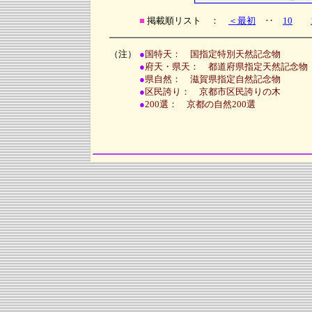
■
掲載順リスト ：
＜最初
‥
10
（注）
●
国特天： 国指定特別天然記念物
●
府天・県天： 都道府県指定天然記念物
●
県自然： 滋賀県指定自然記念物
●
区民誇り： 京都市区民誇りの木
●
200選： 京都の自然200選