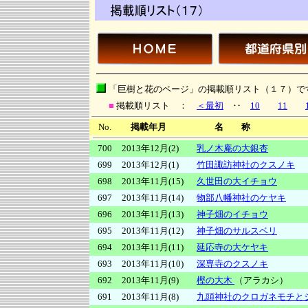
「巨樹と花のページ」の掲載順リスト（１７）です。 
■
掲載順リスト ：
＜最初
‥
10
11
No.
掲載年月
名 称
700
2013年12月(2)
乳ノ木庵の大銀杏
699
2013年12月(1)
竹田諏訪神社のクスノキ
698
2013年11月(15)
久世田の大イチョウ
697
2013年11月(14)
物部八幡神社のケヤキ
696
2013年11月(13)
神子畑のイチョウ
695
2013年11月(12)
神子畑のサルスベリ
694
2013年11月(11)
延応寺の大ケヤキ
693
2013年11月(10)
深専寺のクスノキ
692
2013年11月(9)
樫の大木
（アラカシ）
691
2013年11月(8)
九頭神社のクロガネモチと