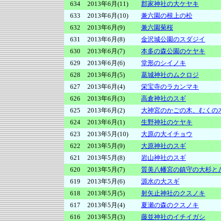
634
2013年6月(11)
郡家神社の大ケヤキ
633
2013年6月(10)
兼六園の根上の松
632
2013年6月(9)
兼六園菊桜
631
2013年6月(8)
金沢城公園のスダジイ
630
2013年6月(7)
本多の森公園のケヤキ
629
2013年6月(6)
堂形のシイノキ
628
2013年6月(5)
葛城神社のムクロジ
627
2013年6月(4)
栄宝寺のラカンマキ
626
2013年6月(3)
高倉神社のスギ
625
2013年6月(2)
大神宮のかごの木、むくの
624
2013年6月(1)
生野神社のケヤキ
623
2013年5月(10)
大原の大イチョウ
622
2013年5月(9)
大原神社のスギ
621
2013年5月(8)
岩山神社のスギ
620
2013年5月(7)
質美八幡宮の鎮守の大杉と
619
2013年5月(6)
源水の大スギ
618
2013年5月(5)
射矢止神社のクスノキ
617
2013年5月(4)
夏瀬の森のクスノキ
616
2013年5月(3)
藤並神社のイチイガシ