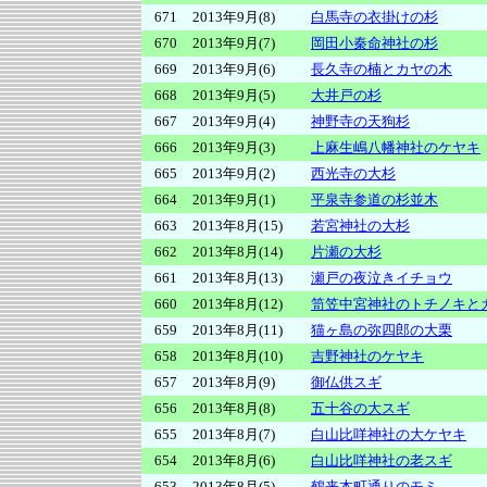
671
2013年9月(8)
白馬寺の衣掛けの杉
670
2013年9月(7)
岡田小秦命神社の杉
669
2013年9月(6)
長久寺の楠とカヤの木
668
2013年9月(5)
大井戸の杉
667
2013年9月(4)
神野寺の天狗杉
666
2013年9月(3)
上麻生嶋八幡神社のケヤキ
665
2013年9月(2)
西光寺の大杉
664
2013年9月(1)
平泉寺参道の杉並木
663
2013年8月(15)
若宮神社の大杉
662
2013年8月(14)
片瀬の大杉
661
2013年8月(13)
瀬戸の夜泣きイチョウ
660
2013年8月(12)
笥笠中宮神社のトチノキと
659
2013年8月(11)
猫ヶ島の弥四郎の大栗
658
2013年8月(10)
吉野神社のケヤキ
657
2013年8月(9)
御仏供スギ
656
2013年8月(8)
五十谷の大スギ
655
2013年8月(7)
白山比咩神社の大ケヤキ
654
2013年8月(6)
白山比咩神社の老スギ
653
2013年8月(5)
鶴来本町通りのモミ