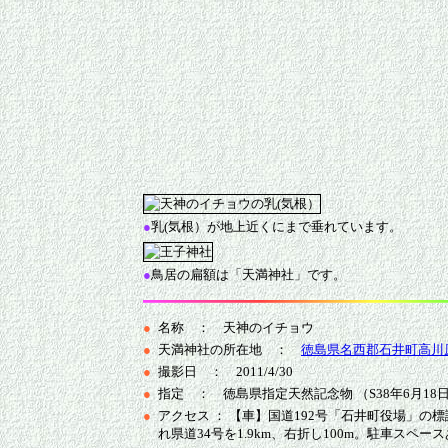
●
乳(気根）が地上近くにまで垂れています。
●
鳥居の扁額は「天満神社」です。
●
名称 ： 天神のイチョウ
●
天満神社の所在地 ：
徳島県名西郡石井町高川原
●
撮影日 ： 2011/4/30
●
指定 ： 徳島県指定天然記念物 （S38年6月18
●
アクセス ： 【車】国道192号「石井町役場」の
れ県道34号を1.9km、右折し100m。駐車スペー