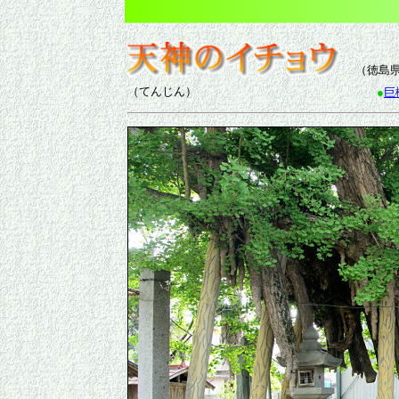
（徳島県
（てんじん）
●
巨