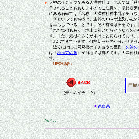
●
天神のイチョウがある天満神社は、地図では「秋
示されることもありますのでご注意を。県指定天
にある石碑では「名称 天満神社神木乳イチョウ
何といっても特徴は、主幹の10m付近及び枝か
を垂らしていることです。その有様は圧巻です。
垂れた気根もあり、地上に着いたらどうなるのか
す。また、気根の多くがすぱっと切られており、
じみ出てきています。何故切ったのか分かりませ
近くにはほぼ同規模のイチョウの巨樹「
矢神の
は「
地福寺の藤
」が当地では有名です。天満神社
す。
（HP管理者）
（矢神のイチョウ）
■
徳島県
No.450