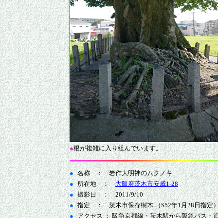
●
根が複雑に入り組んでいます。
●
名称 ： 岩作大明神のムクノキ
●
所在地 ：
大阪府茨木市安威1-28
●
撮影日 ： 2011/9/10
●
指定 ： 茨木市保存樹木 （S52年1月28日指定
●
アクセス ： 阪急京都線・茨木駅から阪急バス・