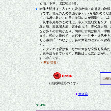
団地」下車、北に徒歩3分。
●
岩作大明神は、古くから吹き出物・皮膚病の神様
うです。地元の人の参詣が多く、9月始めのまだ
ている暑い暑いこの日も参詣の人が撮影中にもあ
茨木市郊外のこの地は、帝人大阪研究センター
塚古墳、海北塚古墳、紫金山古墳、青松塚古墳、
など多くの古墳があり、阿武山古墳は藤原（中臣
ます。後の大豪族で、古代史・中世史・近代史を
ある藤原氏につながる、あの大化の改新の立役者
す。
ムクノキは背は低いものの大きな空洞も見当た
い葉を茂らせています。周囲は田んぼが広がり、
すい存在です。
（HP管理者）
（須賀神社跡のくす）
■
大阪府
No.494