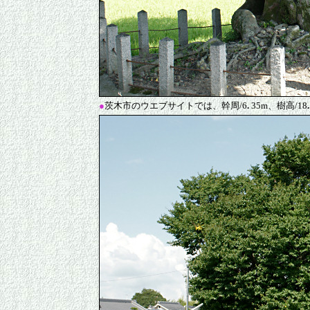
●
茨木市のウエブサイトでは、幹周/6
.
35m、樹高/18
.