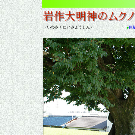
（いわさくだいみょうじん）
●
巨