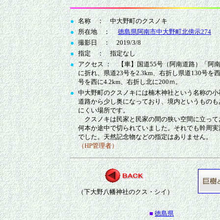
●
名称 ： 中大野町のクスノキ
●
所在地 ：
徳島県阿南市中大野町北傍示274
●
撮影日 ： 2019/3/8
●
指定 ： 指定なし
●
アクセス ： 【車】国道55号（阿南道路）「阿
に折れ、県道23号を2.3km、右折し県道130号を西
号を西に4.2km、右折し北に200ｍ。
●
中大野町のクスノキには楠木神社という名称の小
道路から少し奥になっており、境内というものも
にくい場所です。
クスノキは民家と民家の間の狭い空間に立って
何本か途中で切られていました。それでも幹周実
でした。天然記念物などの指定はありません。
（HP管理者）
（下大野八幡神社のクス・シイ）
■
徳島県