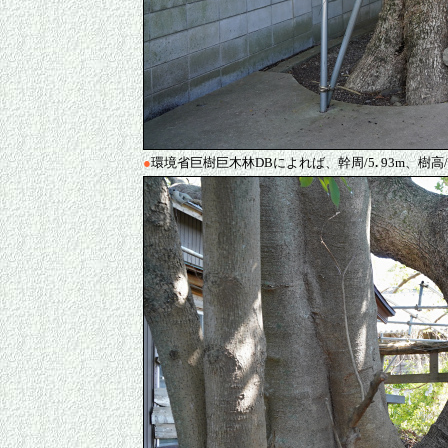
●
環境省巨樹巨木林DBによれば、幹周/5
.
93m、樹高/