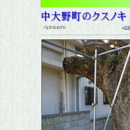
（なかおおの）
●
巨