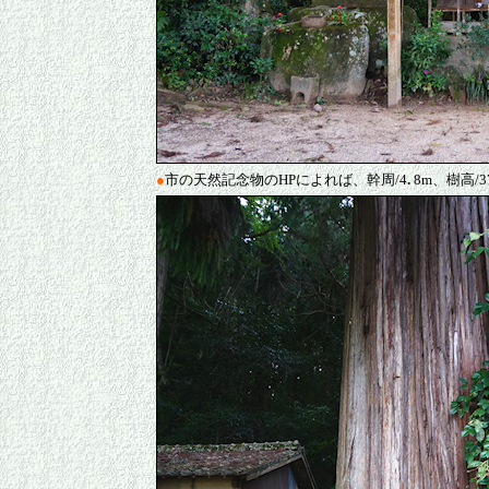
●
市の天然記念物のHPによれば、幹周/4
.
8m、樹高/