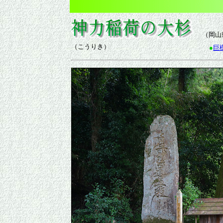
（岡山
（こうりき）
●
巨