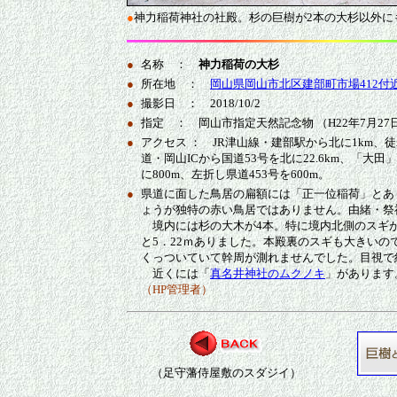
●
神力稲荷神社の社殿。杉の巨樹が2本の大杉以外に
●
名称 ：
神力稲荷の大杉
●
所在地 ：
岡山県岡山市北区建部町市場412付
●
撮影日 ： 2018/10/2
●
指定 ： 岡山市指定天然記念物 （H22年7月27
●
アクセス ： JR津山線・建部駅から北に1km、
道・岡山ICから国道53号を北に22.6km、「大田
に800m、左折し県道453号を600m。
●
県道に面した鳥居の扁額には「正一位稲荷」とあ
ょうが独特の赤い鳥居ではありません。由緒・祭
境内には杉の大木が4本。特に境内北側のスギ
と5．22ｍありました。本殿裏のスギも大きいの
くっついていて幹周が測れませんでした。目視で
近くには「
真名井神社のムクノキ
」があります
（HP管理者）
（足守藩侍屋敷のスダジイ）