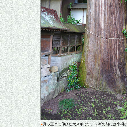
●
真っ直ぐに伸びた大スギです。スギの前には小祠