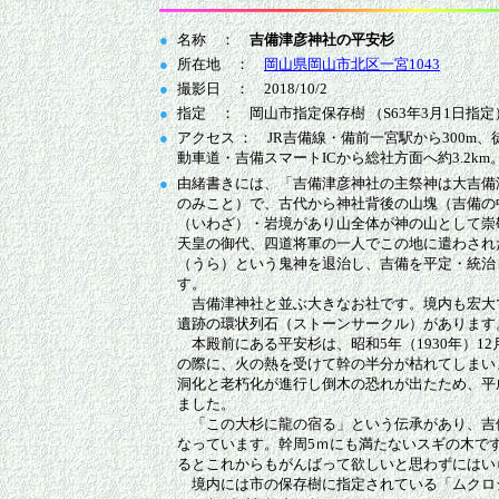
●
名称 ：
吉備津彦神社の平安杉
●
所在地 ：
岡山県岡山市北区一宮1043
●
撮影日 ： 2018/10/2
●
指定 ： 岡山市指定保存樹 （S63年3月1日指定
●
アクセス ： JR吉備線・備前一宮駅から300m
動車道・吉備スマートICから総社方面へ約3.2km
●
由緒書きには、「吉備津彦神社の主祭神は大吉備
のみこと）で、古代から神社背後の山塊（吉備の
（いわざ）・岩境があり山全体が神の山として崇
天皇の御代、四道将軍の一人でこの地に遣わされ
（うら）という鬼神を退治し、吉備を平定・統治
す。
吉備津神社と並ぶ大きなお社です。境内も宏大
遺跡の環状列石（ストーンサークル）があります
本殿前にある平安杉は、昭和5年（1930年）1
の際に、火の熱を受けて幹の半分が枯れてしまい
洞化と老朽化が進行し倒木の恐れが出たため、平
ました。
「この大杉に龍の宿る」という伝承があり、吉
なっています。幹周5ｍにも満たないスギの木で
るとこれからもがんばって欲しいと思わずにはい
境内には市の保存樹に指定されている「ムクロ