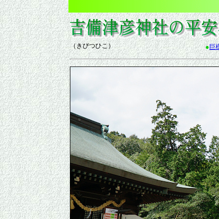
（きびつひこ）
●
巨