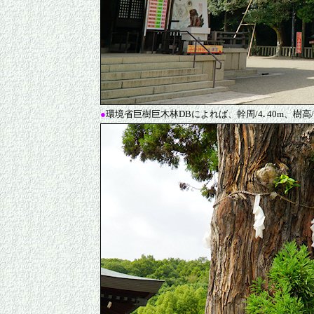
●
環境省巨樹巨木林DBによれば、幹周/4
.
40m、樹高