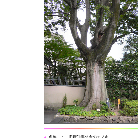
●
名称 ： 旧府知事公舎のエノキ