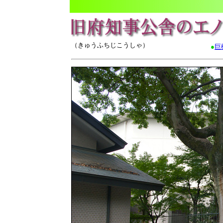
（きゅうふちじこうしゃ）
●
巨