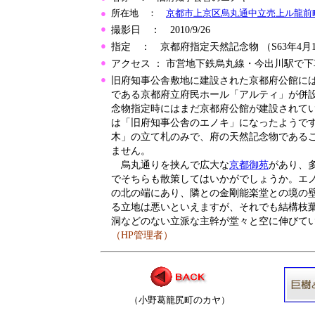
●
所在地 ：
京都市上京区烏丸通中立売上ル龍前町5
●
撮影日 ： 2010/9/26
●
指定 ： 京都府指定天然記念物 （S63年4月
●
アクセス ： 市営地下鉄烏丸線・今出川駅で
●
旧府知事公舎敷地に建設された京都府公館に
である京都府立府民ホール「アルティ」が併
念物指定時にはまだ京都府公館が建設されて
は「旧府知事公舎のエノキ」になったようで
木」の立て札のみで、府の天然記念物である
ません。
烏丸通りを挟んで広大な
京都御苑
があり、
でそちらも散策してはいかがでしょうか。エ
の北の端にあり、隣との金剛能楽堂との境の
る立地は悪いといえますが、それでも結構枝
洞などのない立派な主幹が堂々と空に伸びて
（HP管理者）
（小野葛籠尻町のカヤ）