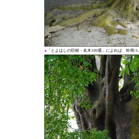
●
「とよはしの巨樹・名木100選」によれば、幹周/3
.