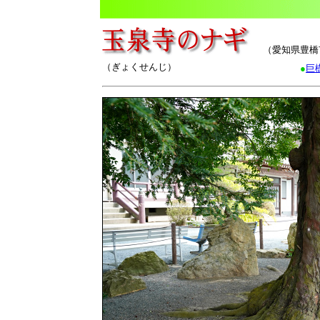
（愛知県豊橋
（ぎょくせんじ）
●
巨