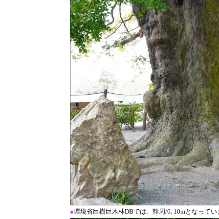
●
環境省巨樹巨木林DBでは、幹周/6
.
10mとなって