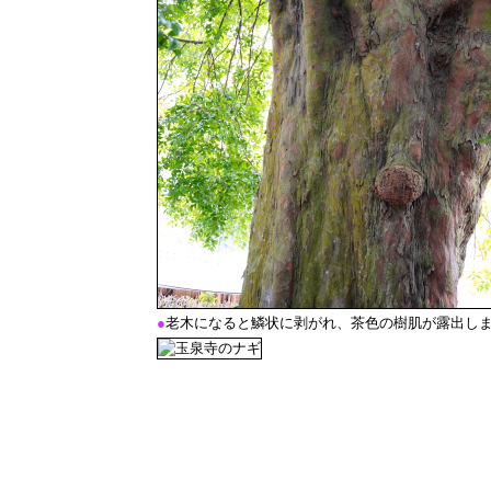
●
老木になると鱗状に剥がれ、茶色の樹肌が露出し