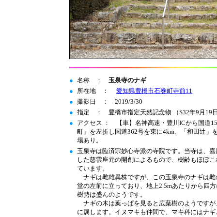
●
名称 ：
玉泉寺のナギ
●
所在地 ：
愛知県豊橋市石巻町寺前11
●
撮影日 ： 2019/3/30
●
指定 ： 豊橋市指定天然記念物 （S32年9月19
●
アクセス ： 【車】名神高速・豊川ICから国道15
町」を左折し国道362号を東に4km、「和田辻」を
場あり。
●
玉泉寺は臨済宗妙心寺派の寺院です。当寺は、嘉慶
した慈雲座元の開創によるもので、樹齢もほぼこ
ています。
ナギは雌雄異株ですが、この玉泉寺のナギは雌の
堂の左前に立っており、地上2.5mあたりから四
樹勢は盛んのようです。
ナギの木は葉っぱを見ると広葉樹のようですが
に属します。イヌマキも仲間で、マキ科にはナギ