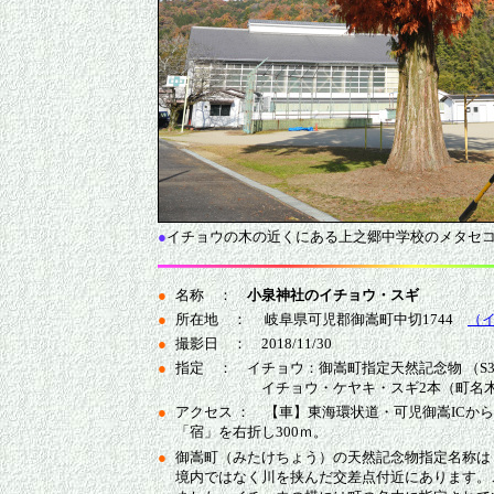
●
イチョウの木の近くにある上之郷中学校のメタセ
●
名称 ：
小泉神社のイチョウ・スギ
●
所在地 ： 岐阜県可児郡御嵩町中切1744
（
●
撮影日 ： 2018/11/30
●
指定 ： イチョウ：御嵩町指定天然記念物 （S3
イチョウ・ケヤキ・スギ2本（町名木
●
アクセス ： 【車】東海環状道・可児御嵩ICから国
「宿」を右折し300ｍ。
●
御嵩町（みたけちょう）の天然記念物指定名称は
境内ではなく川を挟んだ交差点付近にあります。