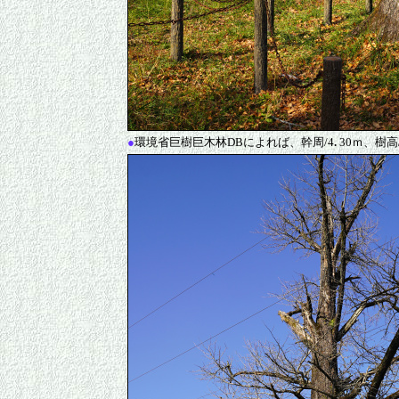
●
環境省巨樹巨木林DBによれば、幹周/4
.
30ｍ、樹高/