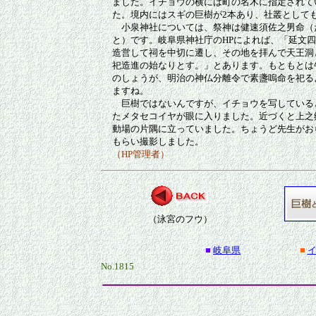
ました。イチョウの横には町の名木に指定されて
た。境内にはスギの巨樹が2本あり、社叢として
小泉神社については、祭神は健速須佐之男命（
と）です。岐阜県神社庁のHPによれば、「延文四
造営して祠を中切に遷し、その地を拝んで天王洞
祀造進の始なりとす。」とあります。もともとは
のしょうが、明治の神仏分離令で素盞嗚命を祀る
ますね。
巨樹ではないんですが、イチョウを写している
たメタセコイヤが眼に入りました。近づくと上之
動場の片隅に立っていました。ちょうど先生がお
もらい撮影しました。
（HP管理者）
（泳宮のフウ）
■
岐阜県
■
No.1815