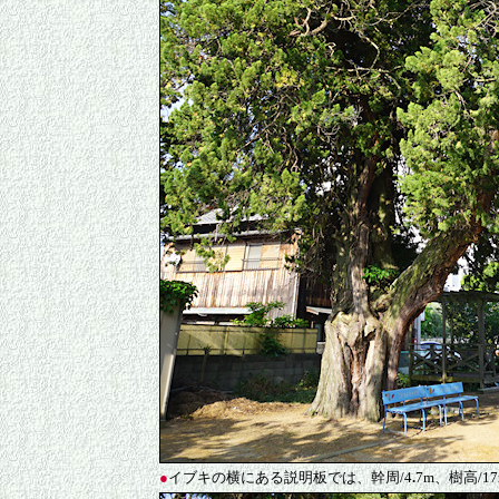
●
イブキの横にある説明板では、幹周/4
.
7m、樹高/1