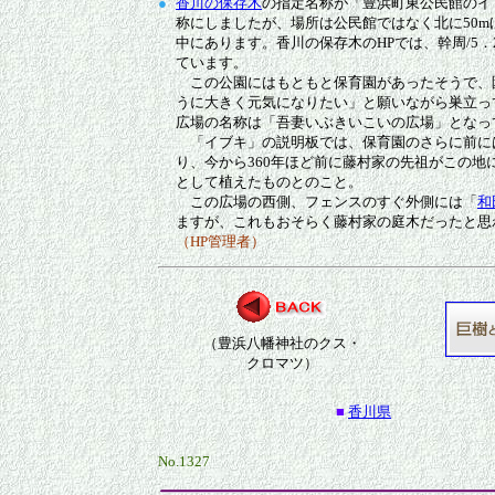
●
香川の保存木
の指定名称が「豊浜町東公民館のイ
称にしましたが、場所は公民館ではなく北に50m
中にあります。香川の保存木のHPでは、幹周/5．2
ています。
この公園にはもともと保育園があったそうで、
うに大きく元気になりたい」と願いながら巣立っ
広場の名称は「吾妻いぶきいこいの広場」となっ
「イブキ」の説明板では、保育園のさらに前に
り、今から360年ほど前に藤村家の先祖がこの地
として植えたものとのこと。
この広場の西側、フェンスのすぐ外側には「
和
ますが、これもおそらく藤村家の庭木だったと思
（HP管理者）
（豊浜八幡神社のクス・
クロマツ）
■
香川県
No.1327