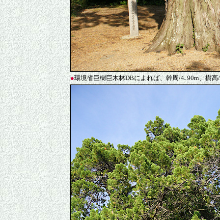
●
環境省巨樹巨木林DBによれば、幹周/4
.
90m、樹高/