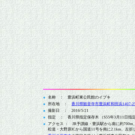
●
名称 ： 豊浜町東公民館のイブキ
●
所在地 ：
香川県観音寺市豊浜町和田浜1407-2
●
撮影日 ： 2016/5/21
●
指定 ： 香川県指定保存木 （S55年3月11日指
●
アクセス ： JR予讃線・豊浜駅から南に約700m
松道・大野原ICから国道11号を南に2.1km、左折し