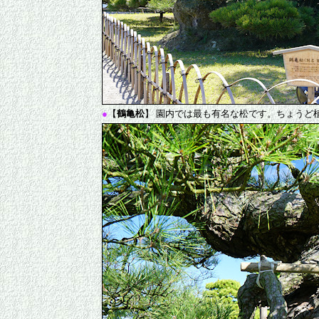
●
【
鶴亀松
】 園内では最も有名な松です。ちょうど