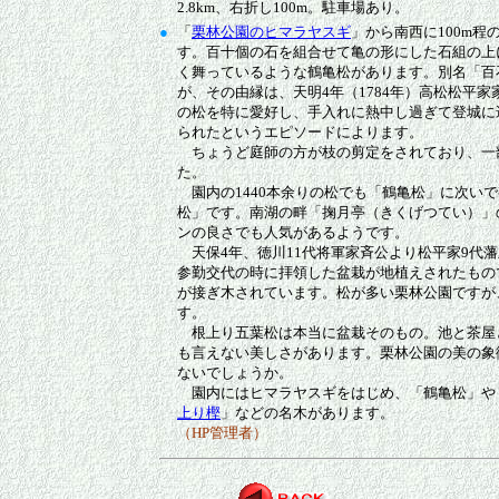
2.8km、右折し100m。駐車場あり。
●
「
栗林公園のヒマラヤスギ
」から南西に100m程
す。百十個の石を組合せて亀の形にした石組の上
く舞っているような鶴亀松があります。別名「百
が、その由縁は、天明4年（1784年）高松松平
の松を特に愛好し、手入れに熱中し過ぎて登城に
られたというエピソードによります。
ちょうど庭師の方が枝の剪定をされており、一
た。
園内の1440本余りの松でも「鶴亀松」に次い
松」です。南湖の畔「掬月亭（きくげつてい）」
ンの良さでも人気があるようです。
天保4年、徳川11代将軍家斉公より松平家9代
参勤交代の時に拝領した盆栽が地植えされたもの
が接ぎ木されています。松が多い栗林公園ですが
す。
根上り五葉松は本当に盆栽そのもの。池と茶屋
も言えない美しさがあります。栗林公園の美の象
ないでしょうか。
園内にはヒマラヤスギをはじめ、「鶴亀松」や
上り樫
」などの名木があります。
（HP管理者）