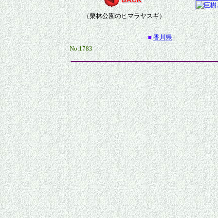
（栗林公園のヒマラヤスギ）
■
香川県
No.1783