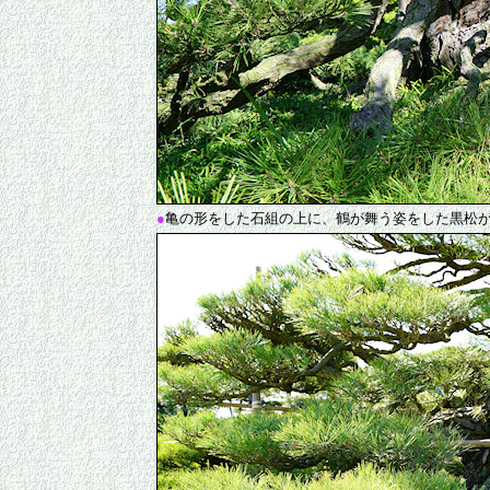
●
亀の形をした石組の上に、鶴が舞う姿をした黒松