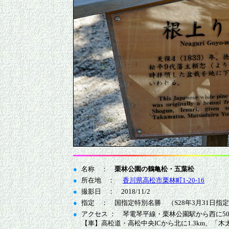
●
名称 ：
栗林公園の鶴亀松・五葉松
●
所在地 ：
香川県高松市栗林町1-20-16
●
撮影日 ： 2018/11/2
●
指定 ： 国指定特別名勝 （S28年3月31日指
●
アクセス ： 琴電琴平線・栗林公園駅から西に5
【車】高松道・高松中央ICから北に1.3km、「