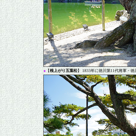
●
【
根上がり五葉松
】 1833年に徳川第11代将軍