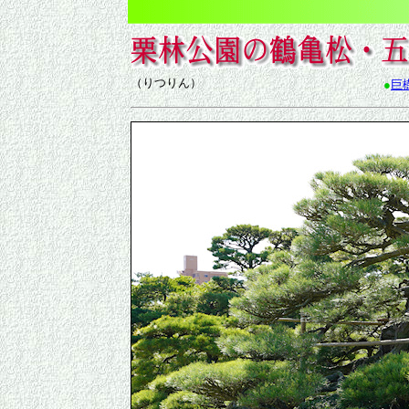
（りつりん）
●
巨