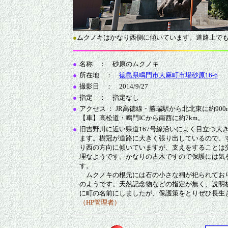
●
ムクノキはかなり西側に傾いています。道路上で
●
名称 ： 砂原のムクノキ
●
所在地 ：
徳島県鳴門市大麻町市場砂原16-6
●
撮影日 ： 2014/9/27
●
指定 ： 指定なし
●
アクセス ： JR高徳線・勝瑞駅から北北東に約90
【車】高松道・鳴門ICから南西に約7km。
●
旧吉野川に近い県道167号線沿いによく目立つ大
ます。樹冠が道路に大きく張り出しているので、
り西の方向に傾いていますが、支えをすることは
理なようです。かなりの古木ですので保護には気
す。
ムクノキの根元には石の小さな祠が祀られてお
のようです。天然記念物などの指定が無く、説明
に町の名前にしましたが、保護策をとりぜひ長生
（HP管理者）