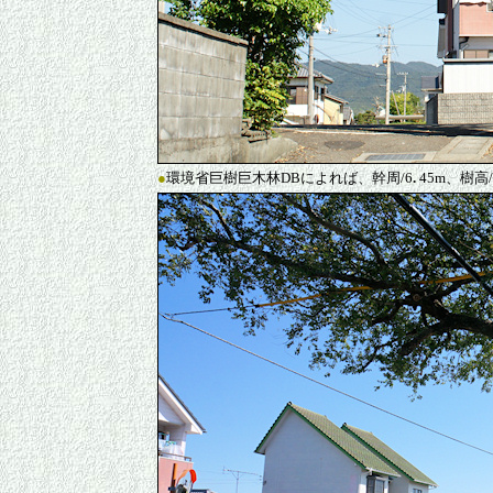
●
環境省巨樹巨木林DBによれば、幹周/6
.
45m、樹高/