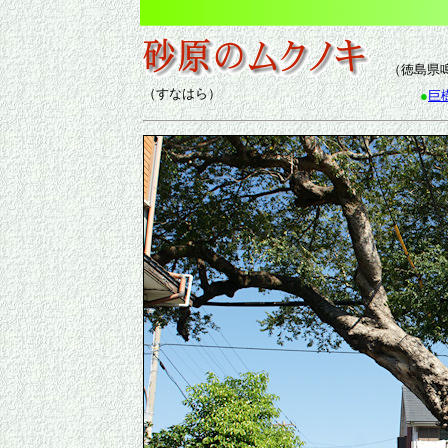
（徳島県
（すなはら）
●
巨