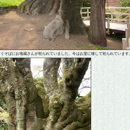
すぐそばにお地蔵さんが祀られていました。今はお堂に移して祀られています