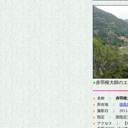
●
赤羽根大師のエ
●
名称 ：
赤羽根
●
所在地 ：
徳島
●
撮影日 ： 2011/4
●
指定 ： 国指定天
●
アクセス ： 【