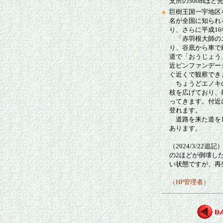
支所の500mほ
●
巨樹王国一宇地区
名が全国に知られ
り、さらに平成1
「赤羽根大師のエ
り、谷底から車で
道で「おうじょう
近ピンファンデー
ぐ近くで観察でき
ちょうどエノキの
枝を広げており、
ってきます。付近
登れます。
道路を来た道を1
あります。
（2024/3/22
の2ほどが倒壊し
い状態ですが、再
（HP管理者）