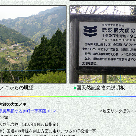
ノキからの眺望
●
国天然記念物の説明板
大師の大エノキ
県美馬郡つるぎ町一宇字蔭103-2
○地図リンク提供：
/30
然記念物 （H16年9月30日指定）
車】国道438号線を剣山方面に走り、つるぎ町役場一宇