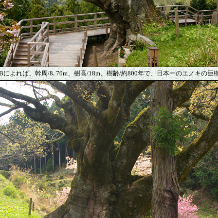
Bによれば、幹周/8
.
70m、樹高/18m、樹齢/約800年で、日本一のエノキの巨