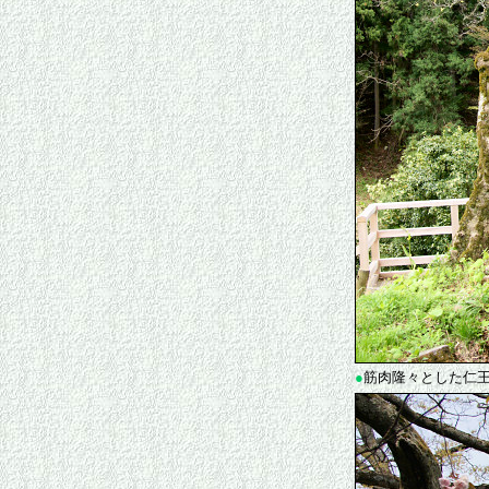
●
筋肉隆々とした仁