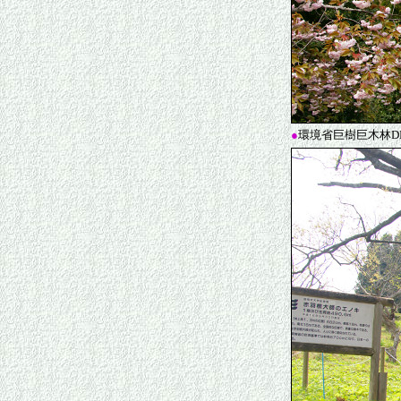
●
環境省巨樹巨木林D