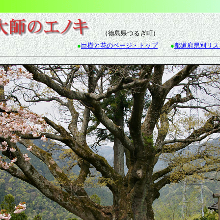
（徳島県つるぎ町）
●
巨樹と花のページ・トップ
●
都道府県別リス