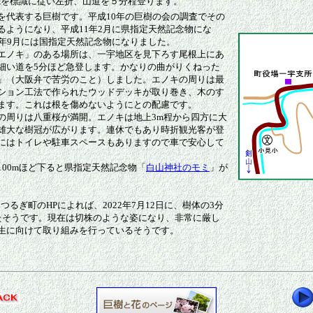
ど先を標識に従い左折、山道を５分程登ります。
を代表する巨樹です。平成10年の巨樹の会の調査でその
るようになり、平成11年2月に県指定天然記念物にな
6年9月には国指定天然記念物になりました。
ノキ」のある場所は、一宇地区を見下ろす尾根上にあ
細い道を5分ほど急登します。かなりの曲がりくねった
」（大阪弁で苦労のこと）しました。エノキの周りは最
ション工法で作られたウッドデッキが取り巻き、木のす
ます。これは根を傷めないようにとの配慮です。
周りは八重桜が満開。エノキは地上3m程から四方に大
雄大な樹冠が広がります。連休でもあり時折観光客が登
にはトイレや駐車スペースもありますので車で安心して
00mほど下ると県指定天然記念物「
白山神社のモミ
」が
追記）つるぎ町のHPによれば、2022年7月12日に、樹体の3分
たそうです。現在は切株のような姿になり、非常に厳し
生に向けて取り組みを行っているそうです。