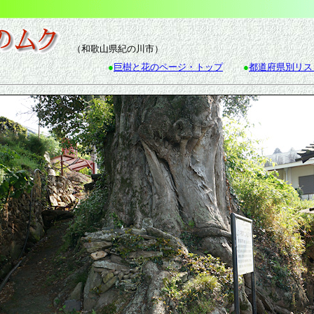
（和歌山県紀の川市）
●
巨樹と花のページ・トップ
●
都道府県別リス