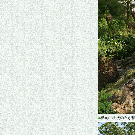
●
根元に板状の石が