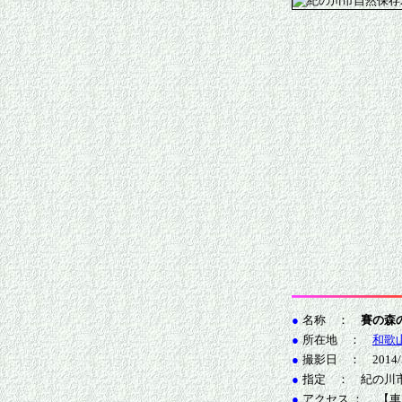
●
名称 ：
賽の森
●
所在地 ：
和歌
●
撮影日 ： 2014/5
●
指定 ： 紀の川
●
アクセス ： 【