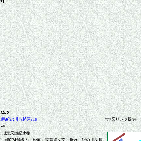
のムク
山県紀の川市杉原919
○地図リンク提供：
/9
市指定天然記念物
車】国道24号線の「粉河」交差点を南に折れ、紀の川を渡