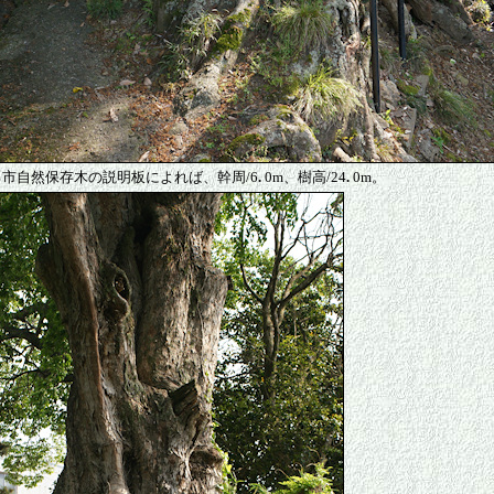
市自然保存木の説明板によれば、幹周/6
.
0m、樹高/24
.
0m。