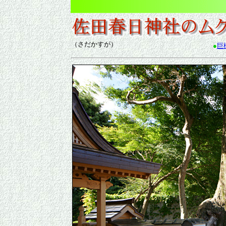
（さだかすが）
●
巨