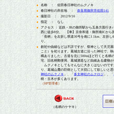
●
名称 ： 佐田春日神社のムクノキ
●
春日神社の所在地 ：
奈良県御所市佐田141
●
撮影日 ： 2012/9/16
●
指定 ： なし
●
アクセス ： 近鉄・JRの御所駅から五条方面行
西に徒歩8分。 【車】京奈和道・御所南ICから国道
「長柄」を左折し県道30号を南に1.1km、左折し
り。
●
創祀や由緒などは不詳ですが、祭神として天児屋
こと）を祀ります。葛城古道に沿った神社で、秋
構ありました。古道を北に500mほど行くと名柄
宅、旧名柄郵便局、葛城酒造など由緒ある建物が
ムクノキとしてもそんなに大きくはないのです
り、葛城山麓の巨樹として大切にして欲しいと思
神社のムクノキ
」、「
多太神社のムクロジ
」、「
樹・古木が多くあります。
（HP管理者）
（名柄のケヤキ）