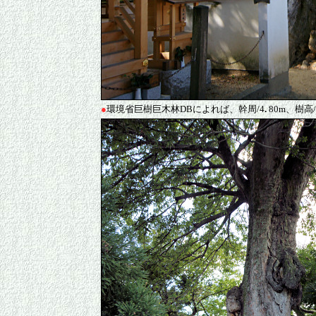
●
環境省巨樹巨木林DBによれば、幹周/4
.
80m、樹高/