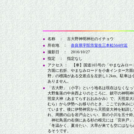
●
名称 ： 古大野神明神社のイチョウ
●
所在地 ：
奈良県宇陀市室生三本松564付近
●
撮影日 ： 2016/10/27
●
指定 ： 指定なし
●
アクセス ： 【車】国道165号の「やまなみロ
方面に右折、やまなみロードを小倉インター方面に
野」の標識がある交差点を左折し1.2km。駐車は
ありません。
●
「古大野」（小字）という地名は現在はなくなっ
大野集落の中央西よりのところに、鎮守の神明神
照皇大神（あまてらすおおみかみ）で、天照皇大
むら）から伊勢へお移りのとき、ここでお休みに
ています。後に伊勢神宮から天照皇大神を勧請し
れ、周囲の山を岩戸山といい、前の小川を五十鈴
神社鳥居の右側にある杉の根元には「宮井戸」
「冬温かく、夏冷たい、大旱が来ても空にはなら
るそうです。