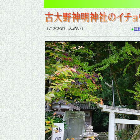
（こおおのしんめい）
●
巨