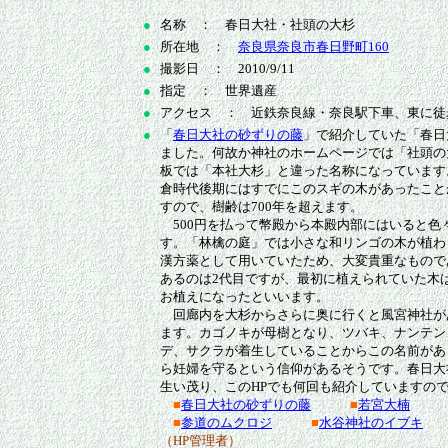
●
名称 ： 春日大社・社頭の大杉
●
所在地 ：
奈良県奈良市春日野町160
●
撮影日 ： 2010/9/11
●
指定 ： 世界遺産
●
アクセス ： 近鉄奈良線・奈良駅下車、東に徒
●
「
春日大社の砂ずりの藤
」で紹介していた「春日
ました。何故か神社のホームページでは「社頭の
板では「本社大杉」と違った名称になっています
倉時代後期にはすでにこのスギの木があったこと
すので、樹齢は700年を超えます。
500円を払って幣殿から本殿内部にはいると色
す。「林檎の庭」では小さな和リンゴの木が植わ
漢方薬として用いていたため、大変貴重なもので
あるのは2代目ですが、最初に植えられていた木は
お植えになったといいます。
回廊内を大杉からさらに奥に行くと風宮神社が
ます。カゴノキが母樹となり、ツバキ、ナンテン
デ、サクラが着生していることからこの名前があ
ら妊婦を守るという信仰があるそうです。春日大
生い茂り、このHPでも何回も紹介していますの
■
春日大社の砂ずりの藤
■
若宮大楠
■
参道のムクロジ
■
水谷神社のイブキ
（HP管理者）