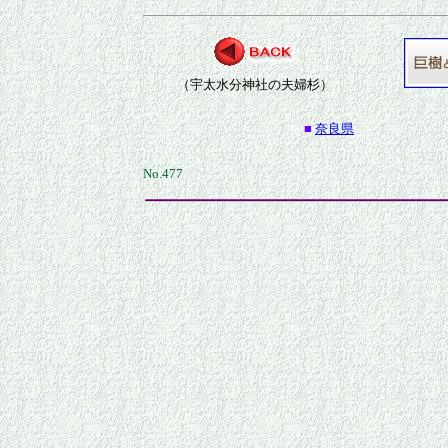
（宇太水分神社の夫婦杉）
■
奈良県
No.477