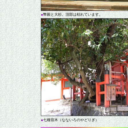
●
幣殿と大杉。頂部は枯れています。
●
七種宿木（なないろのやどりぎ）