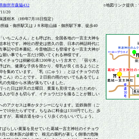
御所市森脇432
○地図リンク提供：
1/20
護樹木 （H9年7月18日指定）
鉄御所線・御所駅又はＪＲ和歌山線・御所駅下車、徒歩40
「いちごんさん」とも呼ばれ、全国各地の一言主大神を
総本社です。神社の歴史は悠久の昔、日本の神話時代に
古事記や日本書紀、今昔物語にも登場する一言主大神が
な願い事でも一言だけ聞いてくれる神様です。
イチョウは樹齢伝承1200年という古木で、「宿り木」
呼ばれ、健康な子供を授かり、母乳が良く出るようにと
仰を集めています。「乳（にゅう）」とはイチョウの古
きこん）のことです。２日前の雨のせいでもあるでしょ
乳の先端から水滴が落ちていました。
った日は好天の土曜日、黄葉も見頃であったためか、
る人が引きも切らず、イチョウだけを撮ることが難しい
のアクセスは車かタクシーになります。近鉄御所（ご
で10分たらずです。ちなみに料金は1310円でした。歩
りますが、葛城古道をゆっくり歩くのもいいでしょう。
追記）すばらしい黄葉を見せていた葛城一言主神社のイチョウ
2年3月に樹木医の診断で、根元の腐朽が著しく倒壊の危険