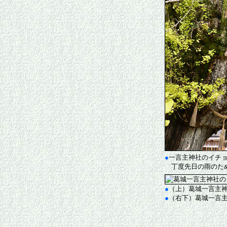
●
一言主神社のイチ
丁度先日の雨のため
●
（上）葛城一言主
●
（右下）葛城一言