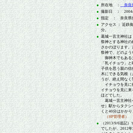
●
所在地 ：
奈良県
●
撮影日 ： 2004/1
●
指定 ： 奈良県保
●
アクセス ： 近
分。
●
葛城一言主神社は
祭神とする神社の
さかのぼります。
祭神で、どのよう
御神木でもある大
「乳イチョウ」と
子供を思う親の信
木にできる気根（
うが、絶え間なく
イチョウを見に行
イチョウを見に来
ほどでした。
葛城一言主神社へ
せ）駅からタクシー
くと40分はかか
（HP管理者）
●
（2013/9/6
でしたが、201