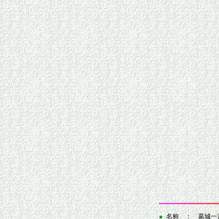
●
名称 ： 葛城一