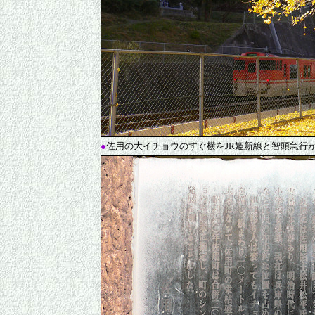
●
佐用の大イチョウのすぐ横をJR姫新線と智頭急行