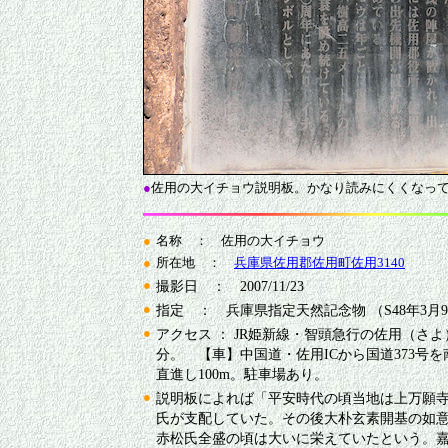
●
佐用の大イチョウ説明板。かなり読みにくくなっ
●
名称 ： 佐用の大イチョウ
●
所在地 ：
兵庫県佐用郡佐用町佐用3140
●
撮影日 ： 2007/11/23
●
指定 ： 兵庫県指定天然記念物 （S48年3月
●
アクセス ： JR姫新線・智頭急行の佐用（さよ
分。 【車】中国道・佐用ICから国道373号を南
直進し100m。駐車場あり。
●
説明板によれば「平安時代の頃当地は上万願
氏が支配していた。その後大朴玄素開基の如
赤松氏全盛の頃は大いに栄えていたという。嘉吉の