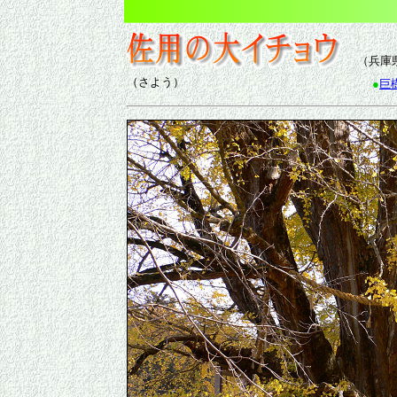
（兵庫
（さよう）
●
巨