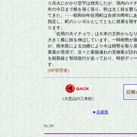
り兵火にかかり堂宇は焼失したが、境内のイ
年の今日まで根を強く張り、幹は太く枝を繁
てきた。‥‥昭和60年佐用町は合併30周年に
指定し、町のシンボルとしてともに発展を期
ります。
「佐用の大イチョウ」は６本の主幹からなり
大きく横に枝を伸ばしています。一時樹勢が
が、樹木医による治療により今は樹勢を取り
黄葉が見頃で、次々と家族連れの見物客が訪
を姫新線と智頭急行が走っており、時折ディ
す。
(HP管理者）
（大悲山の三本杉）
■
兵庫県
No.99