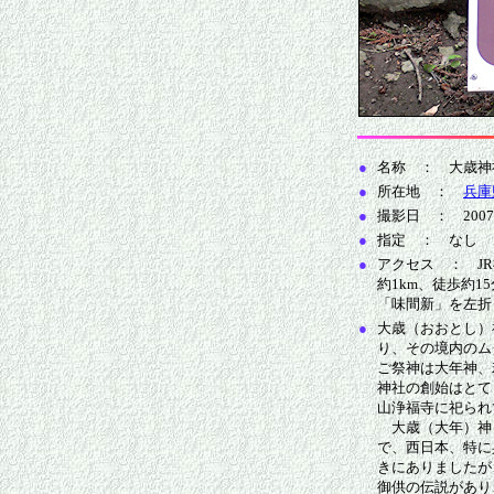
●
名称 ： 大歳神
●
所在地 ：
兵庫
●
撮影日 ： 2007/
●
指定 ： なし
●
アクセス ： J
約1km、徒歩約1
「味間新」を左折し
●
大歳（おおとし）
り、その境内のム
ご祭神は大年神、
神社の創始はとて
山浄福寺に祀られ
大歳（大年）神
で、西日本、特に
きにありましたが
御供の伝説があり