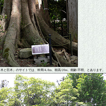
木と巨木」のサイトでは、幹周/4
.
8m、樹高/20m、樹齢/不明、とあります。