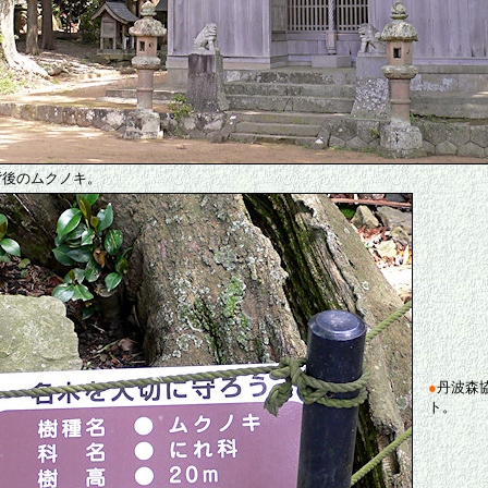
背後のムクノキ。
●
丹波森
ト。