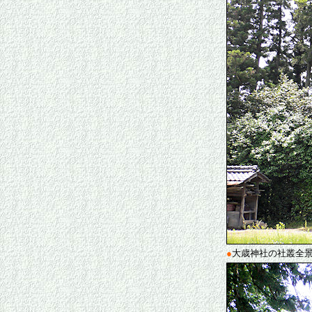
●
大歳神社の社叢全