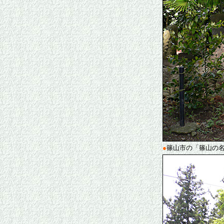
●
篠山市の「篠山の名