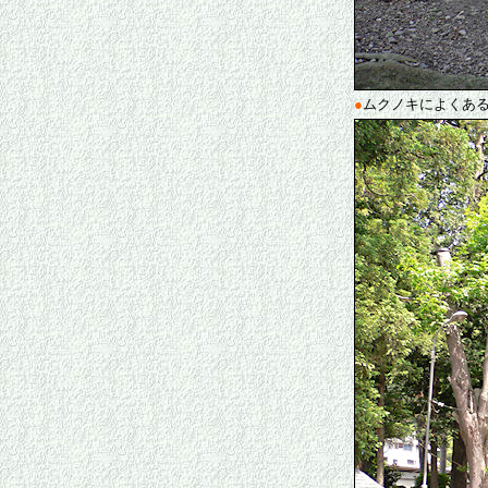
●
ムクノキによくあ