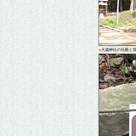
●
大歳神社の社殿と