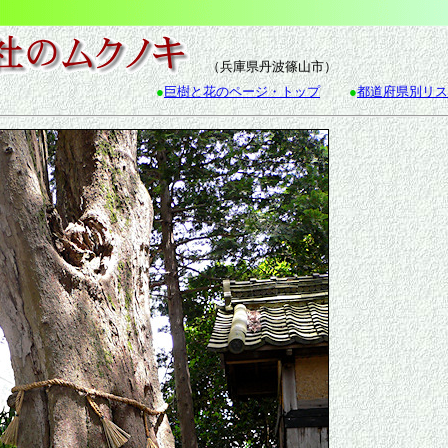
（兵庫県丹波篠山市）
●
巨樹と花のページ・トップ
●
都道府県別リス