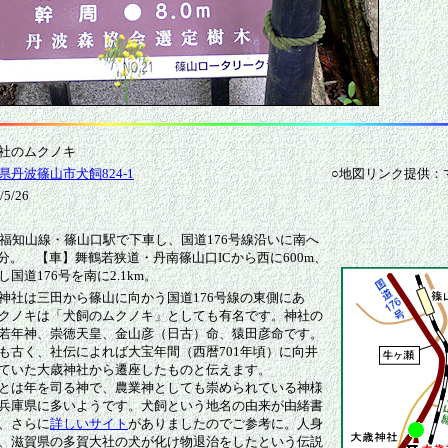
社のムクノキ
県丹波篠山市犬飼824-1
○地図リンク提供：
5/26
R福知山線・篠山口駅で下車し、国道176号線沿いに南へ
5分。 【車】舞鶴若狭道・丹南篠山口ICから西に600m、
国道176号を南に2.1km。
神社は三田から篠山に向かう国道176号線の東側にあ
クノキは「犬飼のムクノキ」としても有名です。神社の
若年神、崇徳天皇、金山彦（日古）命、猿田彦命です。
も古く、社伝によれば大宝年間（西暦701年頃）に向井
ていた大歳神社から遷座したものと伝えます。
とは年を司る神で、農業神としても崇められている神様
兵庫県に多いようです。犬飼という地名の由来が由緒書
、さらに
詳しいサイト
がありましたのでご参考に。人身
、滋賀県の多賀大社の犬が化け物退治をしたという伝説