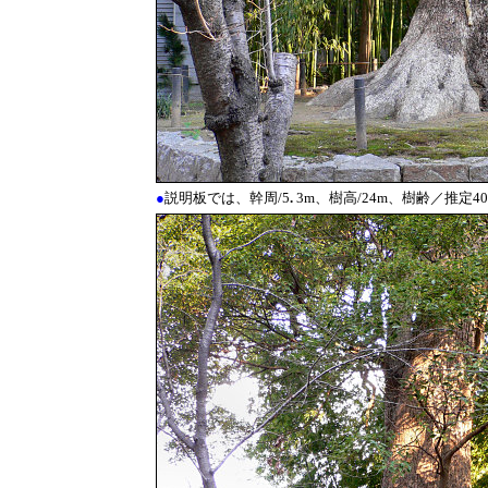
●
説明板では、幹周/5
.
3m、樹高/24m、樹齢／推定