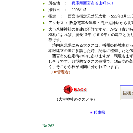
●
所在地 ：
兵庫県西宮市若山町3-31
●
撮影日 ： 2008/1/5
●
指定 ： 西宮市指定天然記念物 （S55年3月1
●
アクセス ： 阪急電車今津線・門戸厄神駅から北東
●
大市八幡神社の創建は不詳ですが、かなり古い
棟札によれば、慶長15年（1610年）の建立と
尊です。
境内東北隅にある大クスは、播州姫路城主だっ
本殿建立の際に参詣した時、記念に植樹したと
西宮市の住宅街の中にありますが、環境もまず
しそうです。典型的なクスの巨樹で、10m位の
く、そこから枝が周囲に分かれています。
（HP管理者）
（大宝神社のクスノキ）
■
兵庫県
No.262