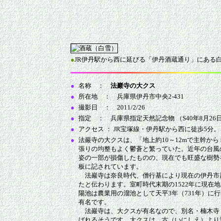
●
JR伊丹駅から西に延びる「伊丹酒蔵通り」にある
●
名称 ：
法巖寺の大クス
●
所在地 ： 兵庫県伊丹市中央2-431
●
撮影日 ： 2011/2/26
●
指定 ： 兵庫県指定天然記念物 （S40年8月26
●
アクセス ： JR宝塚線・伊丹駅から西に徒歩5分。
●
法巖寺の大クスは、「地上約10～12mで主幹か
張りの均整もよく鬱蒼と繁っていた。近年の台風
姿の一部が損傷したものの、現在でも旺盛な樹勢
板に記されています。
法巖寺は奈良時代、僧行基により現在の伊丹市
たと伝わります。室町時代末期の1522年に現在
陽池は農業用の溜池として天平3年（731年）に
有名です。
法巖寺は、大クスが有名なので、別名・楠木寺
ばれるそうです。大クスは、古（いにしえ）より