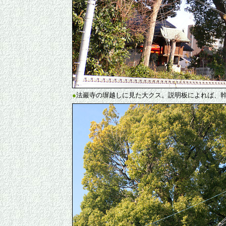
●
法巖寺の塀越しに見た大クス。説明板によれば、幹