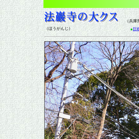
（兵庫
（ほうがんじ）
●
巨