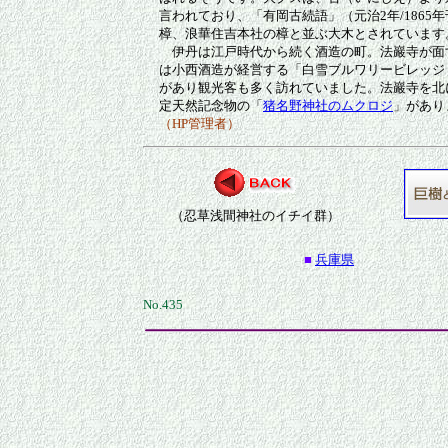
言われており、「有岡古続語」（元治2年/1865
樟、浪華住吉本社の樟と並ぶ大木とされています
伊丹は江戸時代から続く酒造の町。法巖寺が面
は小西酒造が経営する「白雪ブルワリービレッジ
があり観光客も多く訪れていました。法巖寺を北
定天然記念物の「
猪名野神社のムクロジ
」があり
（HP管理者）
（忍草浅間神社のイチイ群）
■
兵庫県
No.435