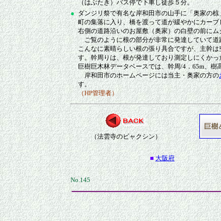
（はぶたき）バス停で下車し徒歩５分。
●
ダンジリ祭で有名な岸和田市の山手に「奥家の椋
町の集落に入り、橋を渡って道が緩やかにカーブ
右側の道路沿いのお屋敷（奥家）の白壁の前にム
ご覧のように根の部分が非常に発達していて道
こんなに素晴らしい根の張り具合ですが、主幹は
す。幹周りは、根が発達しており測定しにくかっ
巨樹巨木林データベースでは、幹周/4．65m、樹高
岸和田市のホームページには当主・奥家の方の
す。
（HP管理者）
（法雲寺のビャクシン）
■
大阪府
No.145