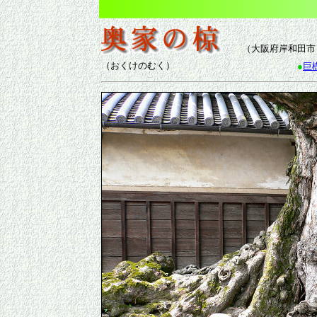
（大阪府岸和田市
（おくけのむく）
●
巨