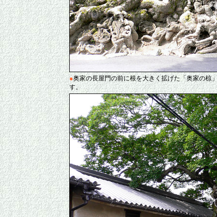
●
奥家の長屋門の前に根を大きく拡げた「奥家の椋」。
す。