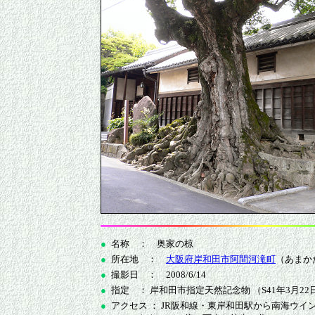
●
名称 ： 奥家の椋
●
所在地 ：
大阪府岸和田市阿間河滝町
（あまか
●
撮影日 ： 2008/6/14
●
指定 ： 岸和田市指定天然記念物 （S41年3月22
●
アクセス ： JR阪和線・東岸和田駅から南海ウ