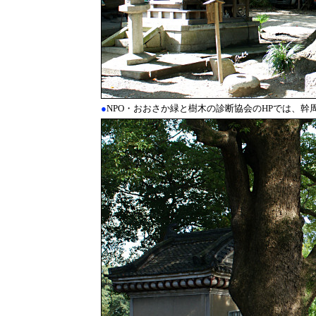
●
NPO・おおさか緑と樹木の診断協会のHPでは、幹周