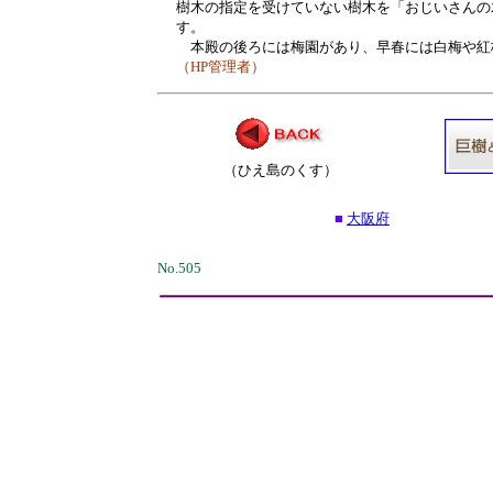
樹木の指定を受けていない樹木を「おじいさんの
す。
本殿の後ろには梅園があり、早春には白梅や紅
（HP管理者）
（ひえ島のくす）
■
大阪府
No.505