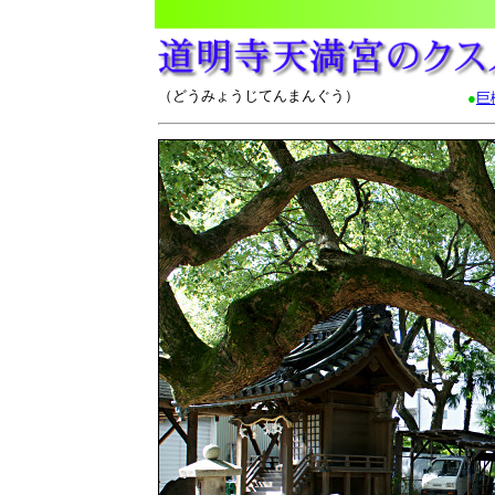
（どうみょうじてんまんぐう）
●
巨