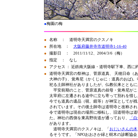
●
梅園の梅
●
名称 ： 道明寺天満宮のクスノキ
●
所在地 ：
大阪府藤井寺市道明寺1-16-40
●
撮影日 ： 2011/11/12、2004/3/6（梅）
●
指定 ： なし
●
アクセス ： 近鉄南大阪線・道明寺駅下車、西に約
●
道明寺天満宮の祭神は、菅原道真、 天穂日命（
大神の子) 、覚寿尼（かくじゅに：道真のおば)
祀る土師神社がありましたが、仏教伝来とともに
平安前期のこと、菅原道真の叔母・覚寿尼がこ
太宰府に左遷される途中に立ち寄って別れを惜し
今でも道真の遺品（硯、鏡等）が神宝としてが残
されています。その後土師寺は道明寺と改称され
令で道明寺は現在の場所に移転し、旧道明寺は道
た。神社の西側を東高野街道が通っており、
「白
があります。
道明寺天満宮のクスノキは、「
おじいさんの木
るそうです。「NPOおおさか緑と樹木の診断協