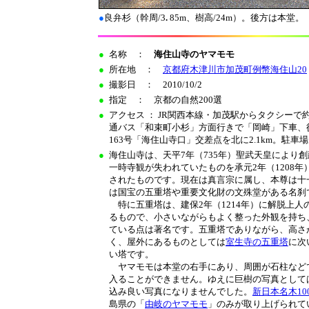
●
良弁杉（幹周/3
.
85m、樹高/24m）。後方は本堂。
●
名称 ：
海住山寺のヤマモモ
●
所在地 ：
京都府木津川市加茂町例幣海住山20
●
撮影日 ： 2010/10/2
●
指定 ： 京都の自然200選
●
アクセス ： JR関西本線・加茂駅からタクシーで
通バス「和束町小杉」方面行きで「岡崎」下車、
163号「海住山寺口」交差点を北に2.1km。駐車
●
海住山寺は、天平7年（735年）聖武天皇により
一時寺観が失われていたものを承元2年（1208
されたものです。現在は真言宗に属し、本尊は十
は国宝の五重塔や重要文化財の文殊堂がある名刹
特に五重塔は、建保2年（1214年）に解脱上人
るもので、小さいながらもよく整った外観を持ち
ている点は著名です。五重塔でありながら、高さが
く、屋外にあるものとしては
室生寺の五重塔
に次
い塔です。
ヤマモモは本堂の右手にあり、周囲が石柱など
入ることができません。ゆえに巨樹の写真として
込み良い写真になりませんでした。
新日本名木10
島県の「
由岐のヤマモモ
」のみが取り上げられて