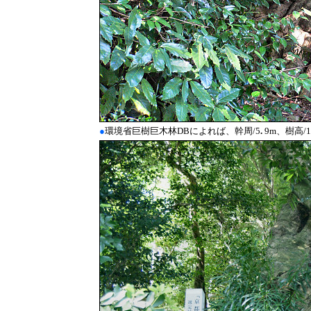
●
環境省巨樹巨木林DBによれば、幹周/5
.
9m、樹高