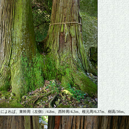
によれば、東幹周（左側）/4
.
8m、西幹周/4
.
3m、根元周/6
.
37m、樹高/36m。