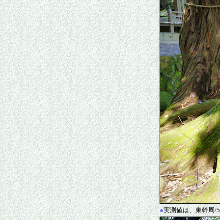
●
実測値は、東幹周/5