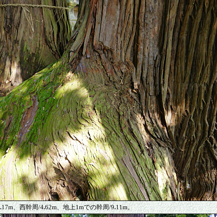
.
17m、西幹周/4
.
62m、地上1mでの幹周/9
.
11m。