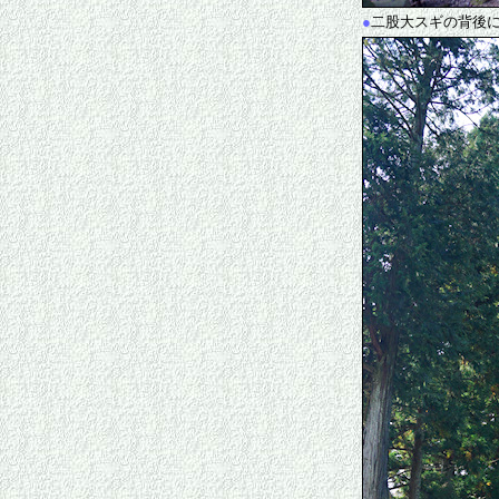
●
二股大スギの背後