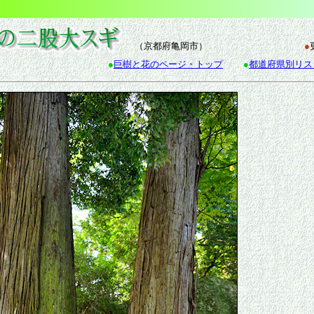
（京都府亀岡市）
●
●
巨樹と花のページ・トップ
●
都道府県別リス