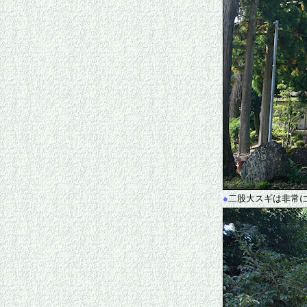
●
二股大スギは非常