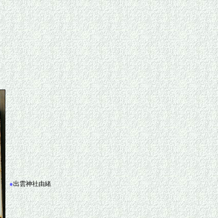
●
出雲神社由緒