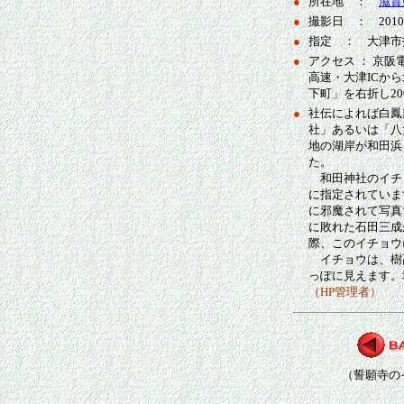
●
所在地 ：
滋賀
●
撮影日 ： 2010/
●
指定 ： 大津市指
●
アクセス ： 京
高速・大津ICから
下町」を右折し2
●
社伝によれば白鳳
社」あるいは「八
地の湖岸が和田浜
た
。
和田神社のイチ
に指定されていま
に邪魔されて写真
に敗れた石田三成
際、このイチョウ
イチョウは、樹
っぽに見えます。
（HP管理者）
（誓願寺の