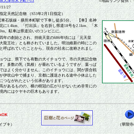
県大津市木下町7-13
○地図リンク提供：
11/27
定天然記念物 （S53年2月1日指定）
阪電車石坂線・膳所本町駅で下車し徒歩5分。 【車】名神
北に1.4km、「打出浜」を右折し県道18号を2.1km、「木
00m。駐車は県道沿いのコンビニに。
四年の創始とされ、持統天皇の686年頃には「元天皇
大龍王社」とも称されていました。明治維新の時にこの
と呼ばれていたことから、現在の社名に改称されまし
ョウは、県下でも有数の大イチョウで、市の天然記念物
す。多数の乳（気根）が垂れているようですが、葉っぱ
ではよく分かりません。このイチョウには、関が原合戦
が伊吹山中で捕まり、京都に護送される途中小休止した
につながれたという伝承があります。
高があるものの、横の樹冠の広がりがないため非常にの
境内にはケヤキの巨木もあります。
イブキ）
（華階寺