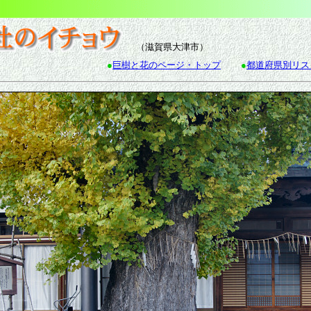
（滋賀県大津市）
●
巨樹と花のページ・トップ
●
都道府県別リス