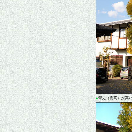
●
背丈（樹高）が高