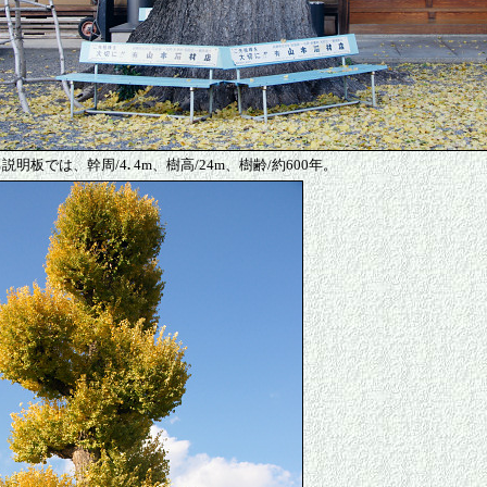
説明板では、幹周/4
.
4m、樹高/24m、樹齢/約600年。