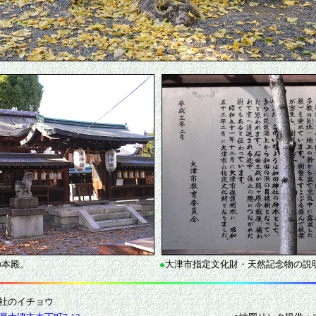
の本殿。
●
大津市指定文化財・天然記念物の説
社のイチョウ