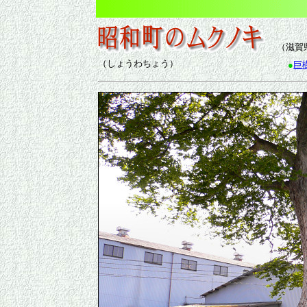
（滋賀
（しょうわちょう）
●
巨