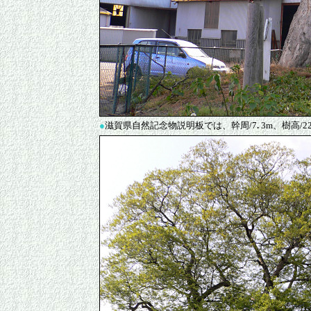
●
滋賀県自然記念物説明板では、幹周/7
.
3m、樹高/