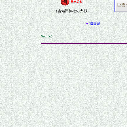
（吉備津神社の大杉）
■
滋賀県
No.152