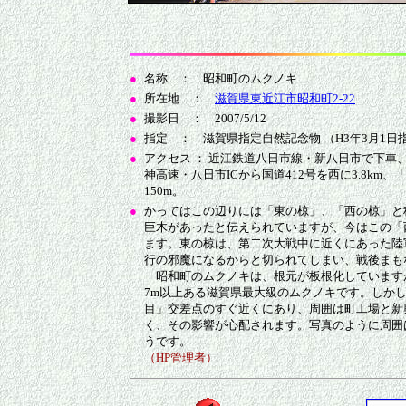
●
名称 ： 昭和町のムクノキ
●
所在地 ：
滋賀県東近江市昭和町2-22
●
撮影日 ： 2007/5/12
●
指定 ： 滋賀県指定自然記念物 （H3年3月1日
●
アクセス ： 近江鉄道八日市線・新八日市で下車、
神高速・八日市ICから国道412号を西に3.8km
150m。
●
かってはこの辺りには「東の椋」、「西の椋」と
巨木があったと伝えられていますが、今はこの「
ます。東の椋は、第二次大戦中に近くにあった陸
行の邪魔になるからと切られてしまい、戦後まも
昭和町のムクノキは、根元が板根化しています
7m以上ある滋賀県最大級のムクノキです。しかし 
目」交差点のすぐ近くにあり、周囲は町工場と新
く、その影響が心配されます。写真のように周囲
うです。
（HP管理者）