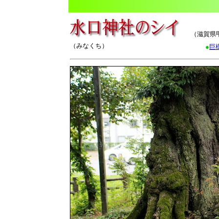
（滋賀県
（みなくち）
●
巨