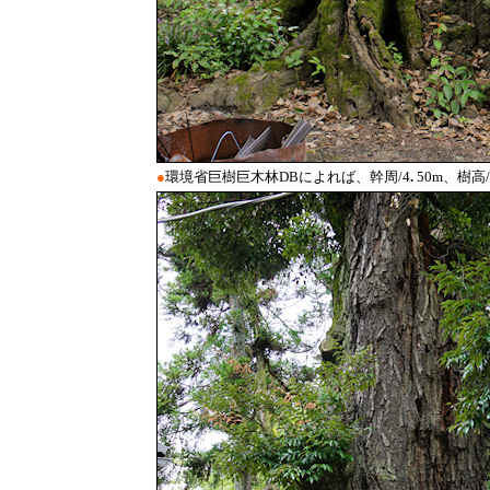
●
環境省巨樹巨木林DBによれば、幹周/4
.
50m、樹高/