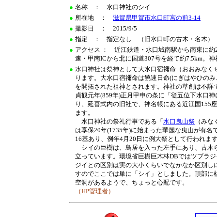
●
名称 ： 水口神社のシイ
●
所在地 ：
滋賀県甲賀市水口町宮の前3-14
●
撮影日 ： 2015/9/5
●
指定 ： 指定なし （旧水口町の古木・名木）
●
アクセス ： 近江鉄道・水口城南駅から南東に約2
速・甲南ICから北に国道307号を経て約7.5km
●
水口神社は祭神として大水口宿禰命（おおみなく
ります。大水口宿禰命は饒速日命(にぎはやひのみ
を開拓された祖神とされます。神社の草創は不詳
貞観元年(859年)正月甲申の条に「従五位下水口
り、延喜式内の旧社で、神名帳にある近江国155
ます。
水口神社の祭礼行事である「
水口曳山祭
（みな
は享保20年(1735年)に始まった華麗な曳山が有
16基あり、例年4月20日に例大祭として行われま
シイの巨樹は、鳥居を入った左手にあり、古木
立っています。環境省巨樹巨木林DBではツブラ
ジイとの区別は実の大小くらいでなかなか区別し
すのでここでは単に「シイ」としました。頂部に
空洞があるようで、ちょっと心配です。
（HP管理者）