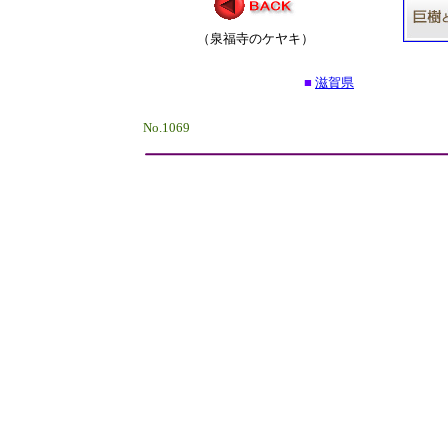
（泉福寺のケヤキ）
■
滋賀県
No.1069