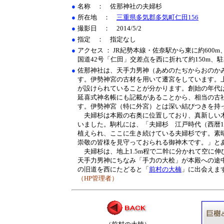
●
名称 ： 佐那神社の夫婦杉
●
所在地 ：
三重県多気郡多気町仁田156
●
撮影日 ： 2014/5/2
●
指定 ： 指定なし
●
アクセス ： JR紀勢本線・佐奈駅から東に約600
国道42号「仁田」交差点を西に折れて約150m、
●
佐那神社は、天手力男神（あめのたぢからおのか
す。伊勢神宮の古材を用いて遷宮をしています。
が設けられていることが分かります。創始の年代
延喜式神名帳にも記載があることから、相当の古
す。伊勢神宮（特に外宮）とは深い結びつきを持
夫婦杉は本殿の右奥に位置しており、真新しい
いました。駒札には、「夫婦杉 江戸時代（西暦1
植えられ、ここに生き続けている夫婦杉です。素
崇敬の皆様を見守っておられる御神木です。」と
夫婦杉は、地上1.5m程で二幹に分かれて空に伸
天手力男神にちなみ「手力の大桧」が本殿への途
の旧道を西にたどると「
前村の大楠
」に出会えま
（HP管理者）