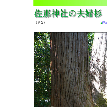
（さな）
●
巨