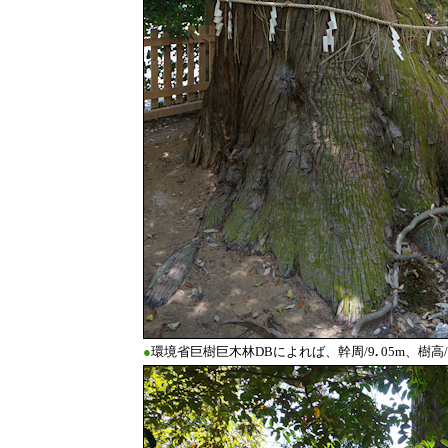
●
環境省巨樹巨木林DBによれば、幹周/9
.
05m、樹高