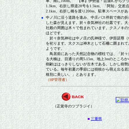
車、南に100m。 【車】伊勢道・芸濃ICからグ
1.3km、右折し県道28号を1.5km、「阿知」交差
2.1km、右折し橋を渡り200m。駐車スペースが
●
中ノ川に沿う道路を進み、中庄バス停前で南の折
した森が見えます。於々奈気神社の社叢です。大
社殿の周囲は木々で包まれています。クスノキの
ほどです。
於々奈気神社は中ノ庄の氏神様で、伊弉諾尊（
を祀ります。大クスは神木として石柵に囲まれて
ようです。
鳥居前にあった天然記念物の標柱では、「於々
る大楠は、目通りの周5
.
15m、地上3mのところ
樹齢ははっきりしないが古木である。しかし樹勢
ている。毎年初夏の季節には樹枝から萌え出る若
格別に美しい。」とあります。
（HP管理者）
（正覚寺のツブラジイ）
■
三重県