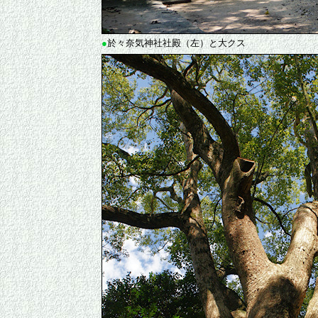
●
於々奈気神社社殿（左）と大クス