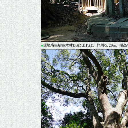
●
環境省巨樹巨木林DBによれば、幹周/5
.
20m、樹高