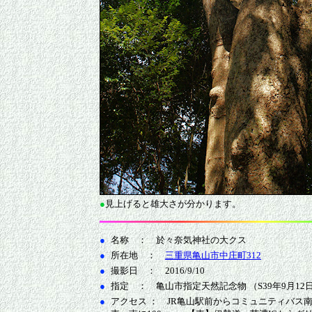
●
見上げると雄大さが分かります。
●
名称 ： 於々奈気神社の大クス
●
所在地 ：
三重県亀山市中庄町312
●
撮影日 ： 2016/9/10
●
指定 ： 亀山市指定天然記念物 （S39年9月12
●
アクセス ： JR亀山駅前からコミュニティバス