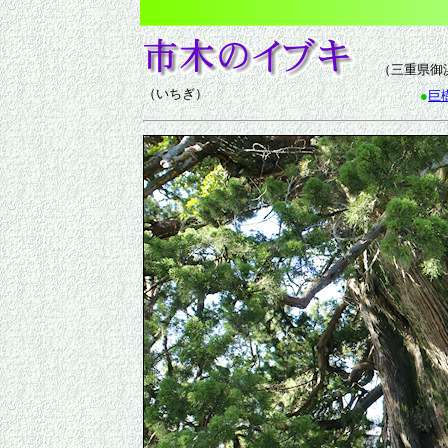
（三重県御
（いちぎ）
●
巨