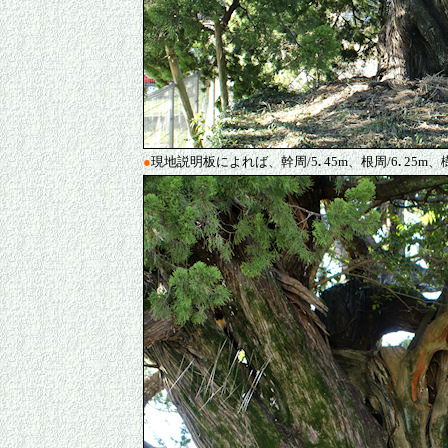
●
現地説明板によれば、幹周/5
.
45m、根周/6
.
25m、