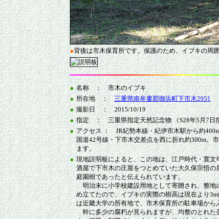
●
背後は市木保育所です。保護のため、イブキの周
●
名称 ： 市木のイブキ
●
所在地 ：
三重県南牟婁郡御浜町下市木2951
●
撮影日 ： 2015/10/19
●
指定 ： 三重県指定天然記念物 （S28年5月7日
●
アクセス ： JR紀勢本線・紀伊市木駅から約400
国道42号線・下市木交差点を西に折れ約300m。
ます。
●
現地説明板によると、この地は、江戸時代・寛文年間
酒屋で下市木の庄屋をつとめていた大久保宗悟の
庭園樹であったと伝えられています。
明治末に小学校建設用地として寄贈され、整地の
め立てたので、イブキの実際の樹高は現在より3
は近畿大学の所有地で、市木保育所の駐車場から
幹に多少の腐朽が見られますが、均整のとれた