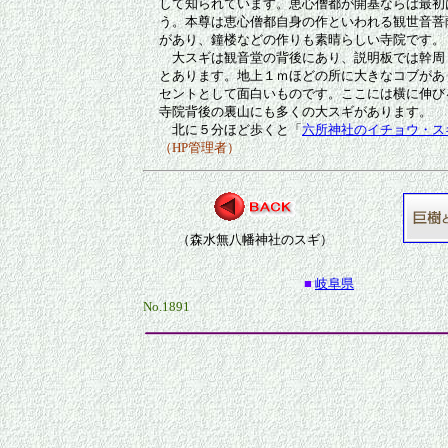
して知られています。恵心僧都が開基ならば最初
う。本尊は恵心僧都自身の作といわれる観世音菩
があり、鐘楼などの作りも素晴らしい寺院です。
大スギは観音堂の背後にあり、説明板では幹周
とあります。地上１ｍほどの所に大きなコブがあ
セントとして面白いものです。ここには横に伸び
寺院背後の裏山にも多くの大スギがあります。
北に５分ほど歩くと「
六所神社のイチョウ・ス
（HP管理者）
（森水無八幡神社のスギ）
■
岐阜県
No.1891