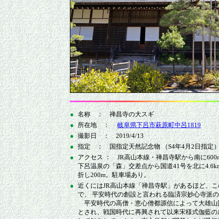
●
名称 ： 禅昌寺の大スギ
●
所在地 ：
岐阜県下呂市萩原町中呂1819
●
撮影日 ： 2019/4/13
●
指定 ： 国指定天然記念物 （S4年4月2日指定
●
アクセス ： JR高山本線・禅昌寺駅から南に600
下呂温泉の「森」交差点から国道41号を北に4.6
折し200m。駐車場あり。
●
近くにはJR高山本線「禅昌寺駅」があるほど、
で、 平安時代の創設と言われる臨済宗妙心寺派
平安時代の高僧・恵心僧都源信によって大雄山
とされ、戦国時代に再興されて以来宋様式伽藍の