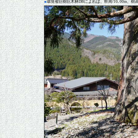
●
環境省巨樹巨木林DBによれば、幹周/10
.
00m、樹高