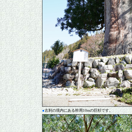
●
古刹の境内にある幹周10mの巨杉です。